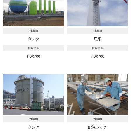
対象物
対象物
タンク
風車
使用塗料
使用塗料
PSX700
PSX700
対象物
対象物
タンク
配管ラック