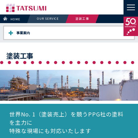
OUR SERVICE
塗装工事
HOME
事業案内
事業案内トップ
塗装工事
塗装工事
素地調整工事
防食設備工事
足場工事
その他工事
販売・レンタル
実績
世界No. 1（塗装売上）を競うPPG社の塗料
を主力に
特殊な現場にも対応いたします