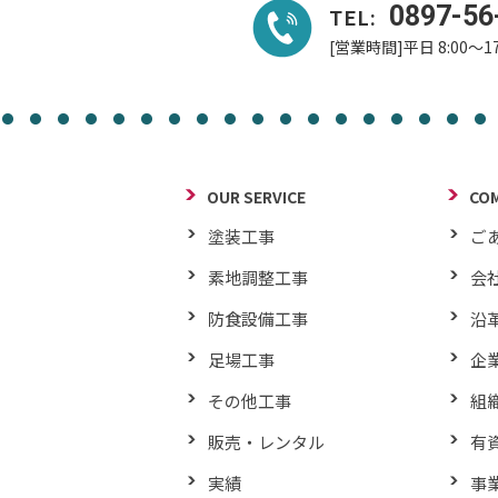
0897-56
TEL:
[営業時間]平日 8:00～17
OUR SERVICE
CO
塗装工事
ご
素地調整工事
会
防食設備工事
沿
足場工事
企
その他工事
組
販売・レンタル
有
実績
事