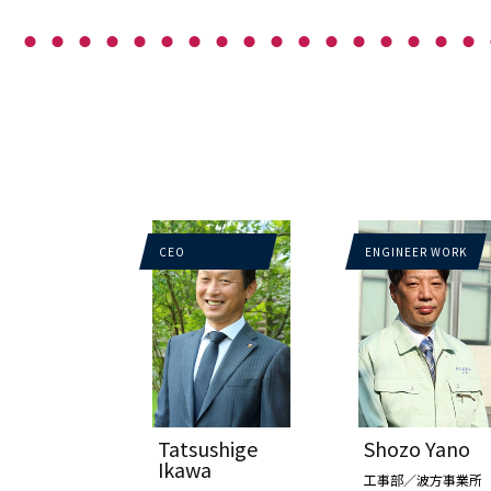
CEO
ENGINEER WORK
Tatsushige
Shozo Yano
Ikawa
工事部／波方事業所