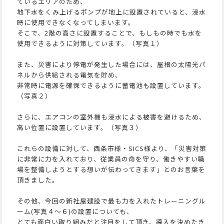
ているエリアのため、
地下水をくみ上げるポンプが地上に設置されていると、浸水
時に使用できなくなってしまいます。
そこで、2階の高さに設置することで、もしもの時でも水を
使用できるように対策しています。（写真１）
また、災害により停電が発生した場合には、屋根の太陽光パ
ネルから供給される電気を貯め、
非常時に電源を確保できるように蓄電池も設置しています。
（写真２）
さらに、エアコンの室外機も浸水による被害を避けるため、
高い位置に設置しています。（写真３）
これらの設備に対して、西条市様・SICS様より、「災害対策
に非常に力を入れており、従業員の命を守り、働きやすい職
場を整備しようとする想いが伝わってきます」とのお言葉を
頂きました。
その他、今回の新社屋建設で最も力を入れたトレーニングル
ーム(写真４～６)の設置についても、
とても面白い取り組みだと注目をして頂き、導入を決めたき